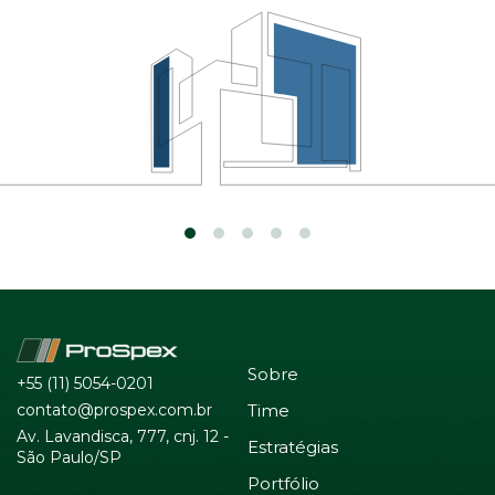
Sobre
+55 (11) 5054-0201
contato@prospex.com.br
Time
Av. Lavandisca, 777, cnj. 12 -
Estratégias
São Paulo/SP
Portfólio